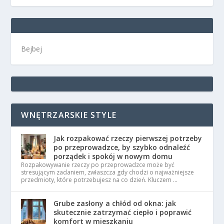
Bejbej
WNĘTRZARSKIE STYLE
Jak rozpakować rzeczy pierwszej potrzeby
po przeprowadzce, by szybko odnaleźć
porządek i spokój w nowym domu
Rozpakowywanie rzeczy po przeprowadzce może być
stresującym zadaniem, zwłaszcza gdy chodzi o najważniejsze
przedmioty, które potrzebujesz na co dzień. Kluczem …
Grube zasłony a chłód od okna: jak
skutecznie zatrzymać ciepło i poprawić
komfort w mieszkaniu