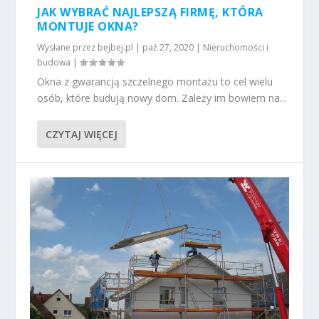
JAK WYBRAĆ NAJLEPSZĄ FIRMĘ, KTÓRA
MONTUJE OKNA?
Wysłane przez
bejbej.pl
|
paź 27, 2020
|
Nieruchomości i
budowa
|
Okna z gwarancją szczelnego montażu to cel wielu
osób, które budują nowy dom. Zależy im bowiem na...
CZYTAJ WIĘCEJ